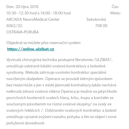
Den: 20.října 2018 Čas:
10:30 - 12:30 hod a 14:00 - 18:00 hod Místo:
ARCADA NeuroMedical Center Sokolovská
6062/32. 708 00
OSTRAVA-PORUBA
Objednat se můžete přes rezervační systém:
https://online.ulzibat.cz
Vyvinutá chirurgická technika postupné fibrotomie /ULZIBAT/,
umožňuje odstranit lokální svalové kontraktury a bolestivé
syndromy. Metoda zahrnuje uvolnění kontraktur speciálně
navrženým skalpelem. Operace se provádí šetrným způsobem
bez řezání kůže a jen v místě jizevnaté kontraktury,takže nechává
netknutá zdravá svalová vlákna Operace je možná na jakýchkoliv
povrchních kosterních svalech hlavy, krku, trupu a končetin se
současným působením na různé svalové skupiny/ na svaly ve
svalových řetěžcích /. Odstranění svalových kontraktur a bolesti
umožňuje výrazné zvýšení rozsahu pohybu a tím se objeví i nové
pohybové dovednosti.