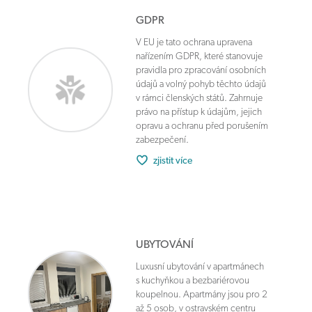
GDPR
V EU je tato ochrana upravena
nařízením GDPR, které stanovuje
pravidla pro zpracování osobních
údajů a volný pohyb těchto údajů
v rámci členských států. Zahrnuje
právo na přístup k údajům, jejich
opravu a ochranu před porušením
zabezpečení.
zjistit více
UBYTOVÁNÍ
Luxusní ubytování v apartmánech
s kuchyňkou a bezbariérovou
koupelnou. Apartmány jsou pro 2
až 5 osob, v ostravském centru