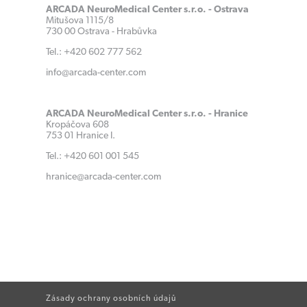
ARCADA NeuroMedical Center s.r.o. - Ostrava
Mitušova 1115/8
730 00 Ostrava - Hrabůvka
Tel.: +420 602 777 562
info@arcada-center.com
ARCADA NeuroMedical Center s.r.o. - Hranice
Kropáčova 608
753 01 Hranice I.
Tel.: +420 601 001 545
hranice@arcada-center.com
Zásady ochrany osobních údajů