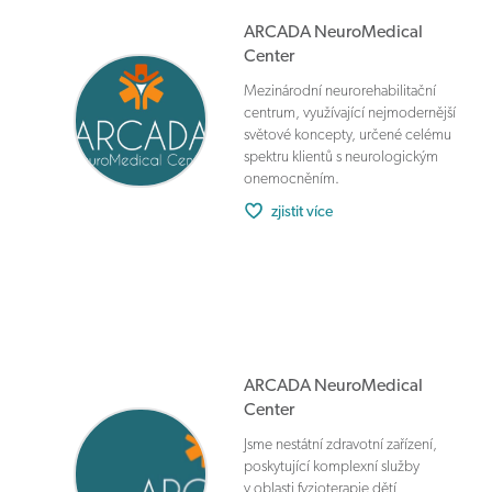
ARCADA NeuroMedical
Center
Mezinárodní neurorehabilitační
centrum, využívající nejmodernější
světové koncepty, určené celému
spektru klientů s neurologickým
onemocněním.
zjistit více
ARCADA NeuroMedical
Center
Jsme nestátní zdravotní zařízení,
poskytující komplexní služby
v oblasti fyzioterapie dětí