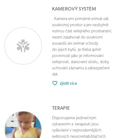
KAMEROVÝ SYSTÉM
. Kamera smí primárně snímat váš
soukromý prostor a jen nezbytně
nutnou část veřejného prostranství;
nesmí zasahovat do soukromí
sousedů ani snímat vchody
do jejich bytů. Je třeba splnit
povinnosti jako je informování
veřejnosti, stanovení účelu, doby
uchování záznamu a zabezpečení
dat.
zjistit více
TERAPIE
Disponujeme jedinečným
vybavením a terapeuti jsou
vyškoleíní v nejmodernějších
světových neurorehabilitačních