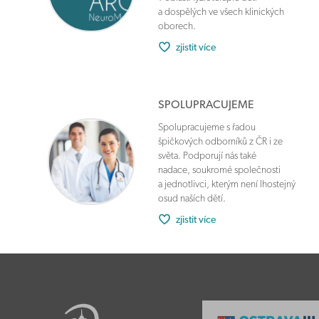
a dospělých ve všech klinických
oborech.
zjistit více
SPOLUPRACUJEME
Spolupracujeme s řadou
špičkových odborníků z ČR i ze
světa. Podporují nás také
nadace, soukromé společnosti
a jednotlivci, kterým není lhostejný
osud naších dětí.
zjistit více