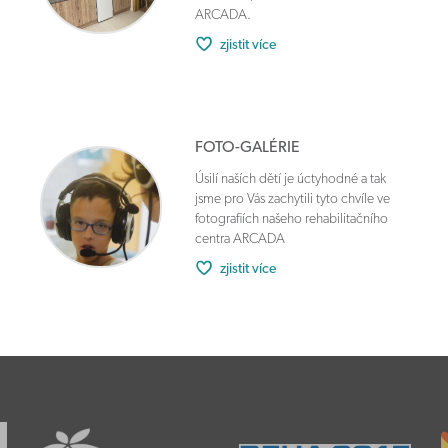
ARCADA.
zjistit více
FOTO-GALÉRIE
Úsilí naších dětí je úctyhodné a tak
jsme pro Vás zachytili tyto chvíle ve
fotografiích našeho rehabilitačního
centra ARCADA
zjistit více