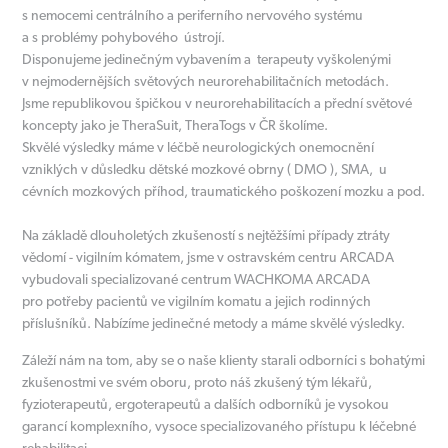
s nemocemi centrálního a periferního nervového systému
a s problémy pohybového ústrojí.
Disponujeme jedinečným vybavením a terapeuty vyškolenými
v nejmodernějších světových neurorehabilitačních metodách.
Jsme republikovou špičkou v neurorehabilitacích a přední světové
koncepty jako je TheraSuit, TheraTogs v ČR školíme.
Skvělé výsledky máme v léčbě neurologických onemocnění
vzniklých v důsledku dětské mozkové obrny ( DMO ), SMA, u
cévních mozkových příhod, traumatického poškození mozku a pod.
Na základě dlouholetých zkušeností s nejtěžšími případy ztráty
vědomí - vigilním kómatem, jsme v ostravském centru ARCADA
vybudovali specializované centrum WACHKOMA ARCADA
pro potřeby pacientů ve vigilním komatu a jejich rodinných
příslušníků. Nabízíme jedinečné metody a máme skvělé výsledky.
Záleží nám na tom, aby se o naše klienty starali odborníci s bohatými
zkušenostmi ve svém oboru, proto náš zkušený tým lékařů,
fyzioterapeutů, ergoterapeutů a dalších odborníků je vysokou
garancí komplexního, vysoce specializovaného přístupu k léčebné