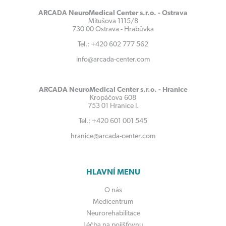
ARCADA NeuroMedical Center s.r.o. - Ostrava
Mitušova 1115/8
730 00 Ostrava - Hrabůvka
Tel.: +420 602 777 562
info@arcada-center.com
ARCADA NeuroMedical Center s.r.o. - Hranice
Kropáčova 608
753 01 Hranice I.
Tel.: +420 601 001 545
hranice@arcada-center.com
HLAVNÍ MENU
O nás
Medicentrum
Neurorehabilitace
Léčba na pojišťovnu