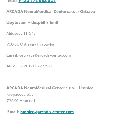
Tel.č.:
+420 773 988 027
ARCADA NeuroMerdical Center s.r.o. - Ostrava
Ubytování + dospělí klienti
Mitušová 1115/8
700 30 Ostrava - Hrabůvka
Email:
ostrvava@arcada-center.com
Tel.č.
: +420 602 777 562
ARCADA NeuroMedical Center s.r.o. - Hranice
Kropáčova 608
735 01 Hranice I.
Email:
hranice@arcada-center.com