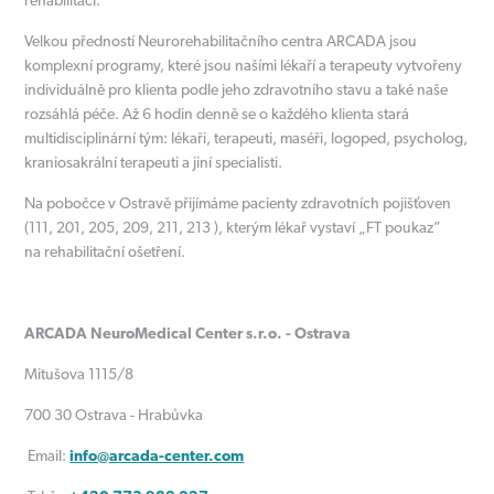
rehabilitaci.
Velkou předností Neurorehabilitačního centra ARCADA jsou
komplexní programy, které jsou našími lékaří a terapeuty vytvořeny
individuálně pro klienta podle jeho zdravotního stavu a také naše
rozsáhlá péče. Až 6 hodin denně se o každého klienta stará
multidisciplinární tým: lékaři, terapeuti, maséři, logoped, psycholog,
kraniosakrální terapeuti a jiní specialisti.
Na pobočce v Ostravě přijímáme pacienty zdravotních pojišťoven
(111, 201, 205, 209, 211, 213 ), kterým lékař vystaví „FT poukaz”
na rehabilitační ošetření.
ARCADA NeuroMedical Center s.r.o. - Ostrava
Mitušova 1115/8
700 30 Ostrava - Hrabůvka
Email:
info@arcada-center.com