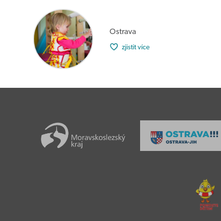
Ostrava
zjistit více