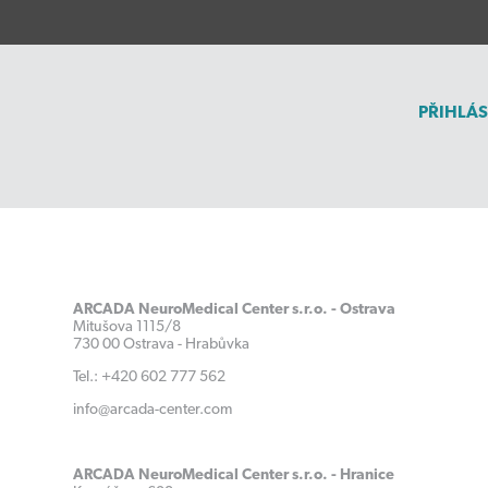
PŘIHLÁS
ARCADA NeuroMedical Center s.r.o. - Ostrava
Mitušova 1115/8
730 00 Ostrava - Hrabůvka
Tel.: +420 602 777 562
info@arcada-center.com
ARCADA NeuroMedical Center s.r.o. - Hranice