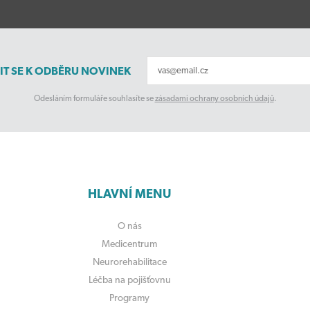
IT SE K ODBĚRU NOVINEK
Odesláním formuláře souhlasíte se
zásadami ochrany osobních údajů
.
HLAVNÍ MENU
O nás
Medicentrum
Neurorehabilitace
Léčba na pojišťovnu
Programy