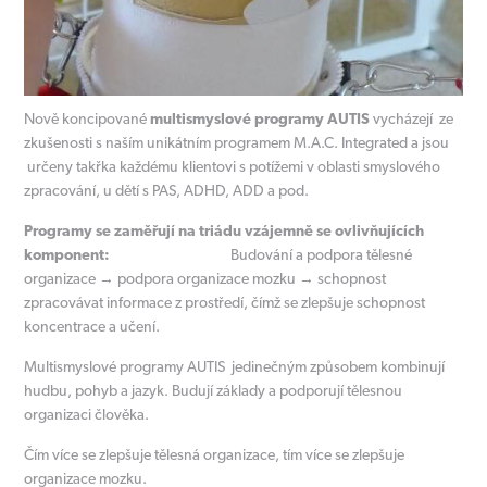
Nově koncipované
multismyslové programy AUTIS
vycházejí ze
zkušenosti s naším unikátním programem M.A.C. Integrated a jsou
určeny takřka každému klientovi s potížemi v oblasti smyslového
zpracování, u dětí s PAS, ADHD, ADD a pod.
Programy se zaměřují na triádu vzájemně se ovlivňujících
komponent:
Budování a podpora tělesné
organizace → podpora organizace mozku → schopnost
zpracovávat informace z prostředí, čímž se zlepšuje schopnost
koncentrace a učení.
Multismyslové programy AUTIS jedinečným způsobem kombinují
hudbu, pohyb a jazyk. Budují základy a podporují tělesnou
organizaci člověka.
Čím více se zlepšuje tělesná organizace, tím více se zlepšuje
organizace mozku.