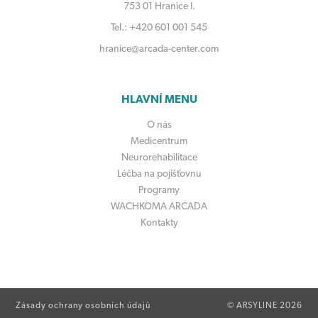
753 01 Hranice I.
Tel.: +420 601 001 545
hranice@arcada-center.com
HLAVNÍ MENU
O nás
Medicentrum
Neurorehabilitace
Léčba na pojišťovnu
Programy
WACHKOMA ARCADA
Kontakty
Zásady ochrany osobních údajů
© ARSYLINE 2026