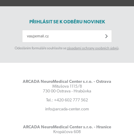
PŘIHLÁSIT SE K ODBĚRU NOVINEK
Odesláním formuláře souhlasíte se
zásadami ochrany osobních údajů
.
ARCADA NeuroMedical Center s.r.o. - Ostrava
Mitušova 1115/8
730 00 Ostrava - Hrabůvka
Tel.: +420 602 777 562
info@arcada-center.com
ARCADA NeuroMedical Center s.r.o. - Hranice
Kropáčova 608