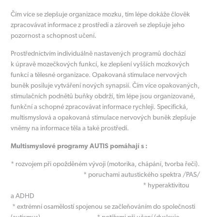
Čím více se zlepšuje organizace mozku, tím lépe dokáže člověk
zpracovávat informace z prostředí a zároveň se zlepšuje jeho
pozornost a schopnost učení.
Prostřednictvím individuálně nastavených programů dochází
k úpravě mozečkových funkcí, ke zlepšení vyšších mozkových
funkcí a tělesné organizace. Opakovaná stimulace nervových
buněk posiluje vytváření nových synapsií. Čím více opakovaných,
stimulačních podnětů buňky obdrží, tím lépe jsou organizované,
funkční a schopné zpracovávat informace rychleji. Specifická,
multismyslová a opakovaná stimulace nervových buněk zlepšuje
vněmy na informace těla a také prostředí.
Multismyslové programy AUTIS pomáhají s :
* rozvojem při opožděném vývoji (motorika, chápání, tvorba řeči).
* poruchami autustického spektra /PAS/
* hyperaktivitou
a ADHD
* extrémní osamělostí spojenou se začleňováním do společnosti
(autismus) * potížemi při učení (dyslexie,